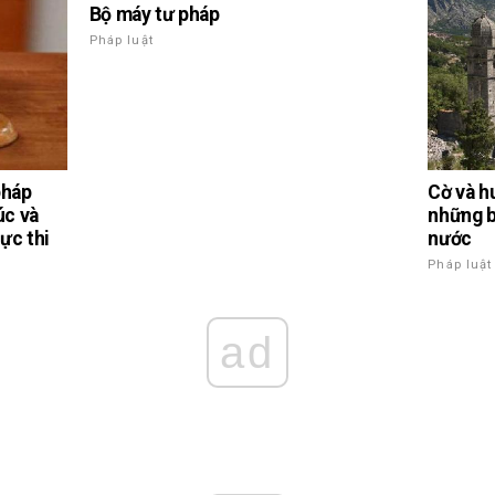
Bộ máy tư pháp
Pháp luật
pháp
Cờ và h
úc và
những b
ực thi
nước
Pháp luật
ad