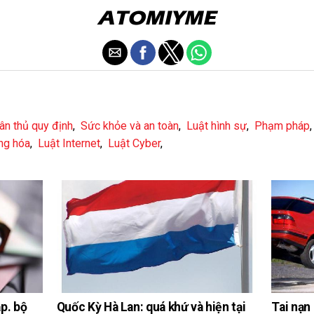
ân thủ quy định
,
Sức khỏe và an toàn
,
Luật hình sự
,
Phạm pháp
ng hóa
,
Luật Internet
,
Luật Cyber
,
Quốc Kỳ Hà Lan: quá khứ và hiện tại
p. bộ
Tai nạn