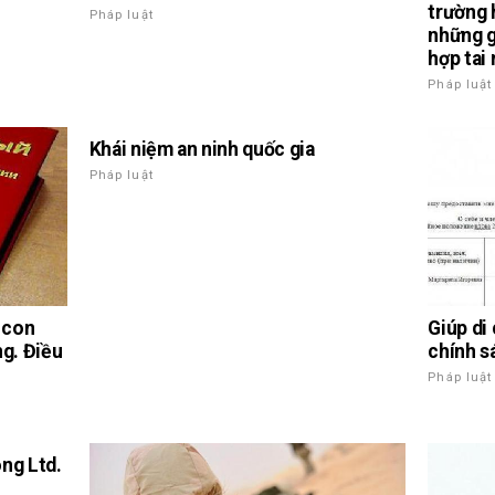
trường h
Pháp luật
những g
hợp tai
Pháp luật
Khái niệm an ninh quốc gia
Pháp luật
p con
Giúp di
ng. Điều
chính s
Pháp luật
ng Ltd.