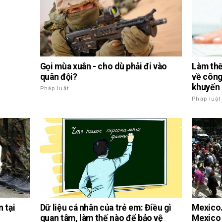
Gọi mùa xuân - cho dù phải đi vào
Làm thế
quân đội?
về công
khuyến 
Pháp luật
Pháp luật
Dữ liệu cá nhân của trẻ em: Điều gì
 tại
Mexico.
quan tâm, làm thế nào để bảo vệ
Mexico