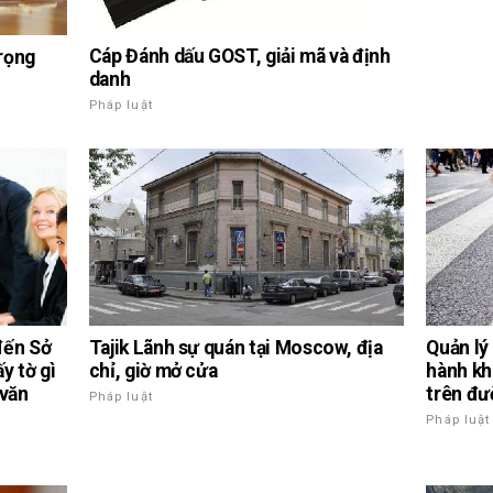
Cáp Đánh dấu GOST, giải mã và định
trọng
danh
Pháp luật
Tajik Lãnh sự quán tại Moscow, địa
đến Sở
Quản lý
chỉ, giờ mở cửa
y tờ gì
hành kh
 văn
trên đư
Pháp luật
Pháp luật