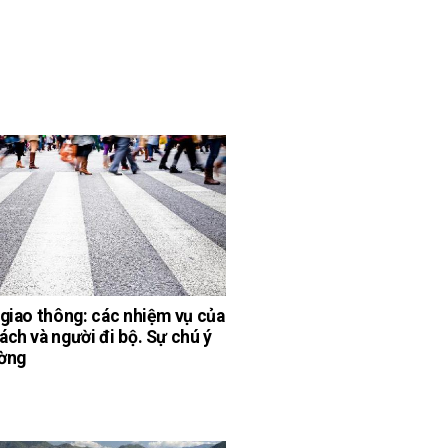
 giao thông: các nhiệm vụ của
ách và người đi bộ. Sự chú ý
ờng